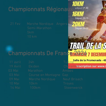
Championnats Régionaux 2026
21 Fev Marche Nordique Angers
Semi-Marathon
5km
10 km
2026
Championnats De France
11 avril 24h Tullins
19 Avril Ekiden Chataillon
03 Mai Marathon Ambes
03 Mai Course en Montagne Gap
09 Mai Marche Nordique Neuf Brisach
10 Mai 10km Troyes
14 Mai 100km Steenwerc