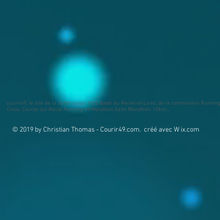
courir49, le site de la commission hors stade du Maine-et-Loire, de la commission Running 4
Cross, Course sur Route.Running 49.Marathon.Semi Marathon. 10km...
© 2019 by Christian Thomas - Courir49.com. créé avec
W ix.com